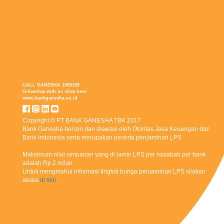
CALL GANESHA 1500169
G-livechat with us
click here
www.bankganesha.co.id
Copyright © PT BANK GANESHA TBK 2017
Bank Ganesha berizin dan diawasi oleh Otoritas Jasa Keuangan dan
Bank Indonesia serta merupakan peserta penjaminan LPS
Maksimum nilai simpanan yang di jamin LPS per nasabah per bank
adalah Rp 2 miliar
Untuk mengetahui informasi tingkat bunga penjaminan LPS silakan
akses
di sini